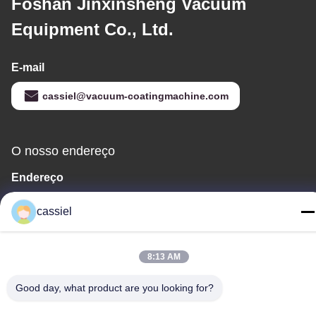
Foshan Jinxinsheng Vacuum
Equipment Co., Ltd.
E-mail
cassiel@vacuum-coatingmachine.com
O nosso endereço
Endereço
NO.14, a primeira rua, estrada de Niulanwei, cidade de Shishan,
cassiel
distrito de Nanhai, Foshan, Guangdong, China
Telefone
8:13 AM
86-139-2915-0962
Good day, what product are you looking for?