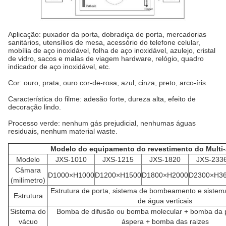
Aplicação: puxador da porta, dobradiça de porta, mercadorias
sanitários, utensílios de mesa, acessório do telefone celular,
mobília de aço inoxidável, folha de aço inoxidável, azulejo, cristal
de vidro, sacos e malas de viagem hardware, relógio, quadro
indicador de aço inoxidável, etc.
Cor: ouro, prata, ouro cor-de-rosa, azul, cinza, preto, arco-íris.
Característica do filme: adesão forte, dureza alta, efeito de
decoração lindo.
Processo verde: nenhum gás prejudicial, nenhumas águas
residuais, nenhum material waste.
Modelo do equipamento do revestimento do Multi-
Modelo
JXS-1010
JXS-1215
JXS-1820
JXS-233
Câmara
D1000×H1000
D1200×H1500
D1800×H2000
D2300×H3
(milímetro)
Estrutura de porta, sistema de bombeamento e sistema
Estrutura
de água verticais
Sistema do
Bomba de difusão ou bomba molecular + bomba da
vácuo
áspera + bomba das raizes