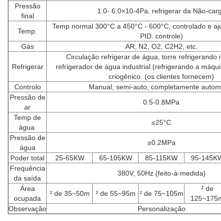
Pressão
1.0- 6.0×10-4Pa, refrigerar da Não-car
final
Temp normal 300°C a 450°C - 600°C, controlado e aj
Temp.
PID. controle)
Gás
AR, N2, O2, C2H2, etc.
Circulação refrigerar de água, torre refrigerando i
Refrigerar
refrigerador de água industrial (refrigerando a máqu
criogênico. (os clientes fornecem)
Controlo
Manual, semi-auto, completamente autom
Pressão de
0.5-0.8MPa
ar
Temp de
≤25°C
água.
Pressão de
≥0.2MPa
água
Poder total
25-65KW
65-105KW
85-115KW
95-145K
Frequência
380V, 50Hz (feito-à-medida)
da saída
Área
² de
² de 35~50m
² de 55~95m
² de 75~105m
ocupada
125~175
Observação
Personalização