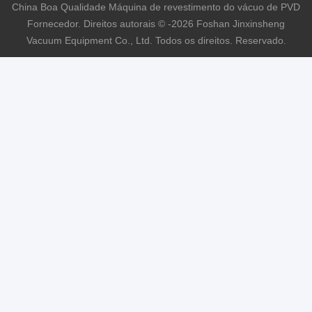
China Boa Qualidade Máquina de revestimento do vácuo de PVD
Fornecedor. Direitos autorais © -2026 Foshan Jinxinsheng
Vacuum Equipment Co., Ltd. Todos os direitos. Reservado.