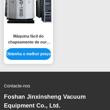
Máquina fácil do
chapeamento de ouro
da operação PVD da
Obtenha o melhor preço
adesão forte do filme
para utensílios de aço
inoxidável da cozinha
da bacia de lavagem
Contacte-nos
Foshan Jinxinsheng Vacuum
Equipment Co., Ltd.