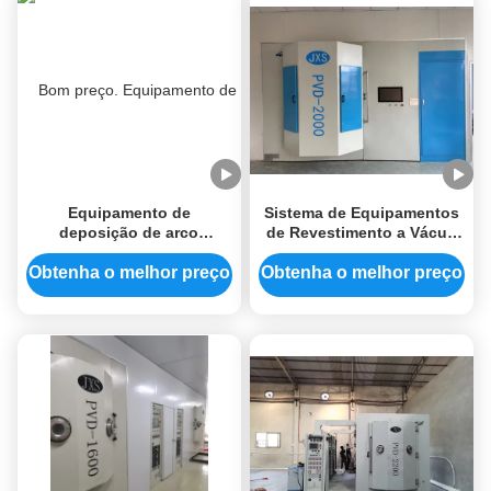
Equipamento de
Sistema de Equipamentos
deposição de arco
de Revestimento a Vácuo
catódico de plasma
por Deposição de Arco
decorativo
Catódico Mosaic
Obtenha o melhor preço
Obtenha o melhor preço