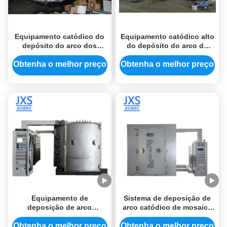
Equipamento catódico do
Equipamento catódico alto
depósito do arco dos
do depósito do arco do
mercadorias sanitários
vácuo PVD do dissipador
cerâmicos
da água da cozinha da
Obtenha o melhor preço
Obtenha o melhor preço
taxa da ionização para a
cor do preto do ouro de
Rosa
Equipamento de
Sistema de deposição de
deposição de arco
arco catódico de mosaico
catódico de produtos
de vidro automático
sanitários de cerâmica
completo feito sob medida
Obtenha o melhor preço
Obtenha o melhor preço