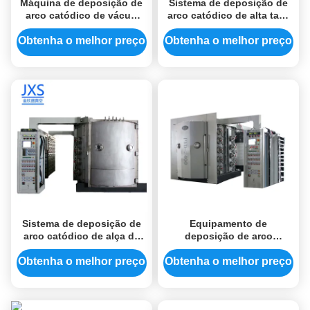
Máquina de deposição de
Sistema de deposição de
arco catódico de vácuo
arco catódico de alta taxa
PVD
de ionização
Obtenha o melhor preço
Obtenha o melhor preço
Sistema de deposição de
Equipamento de
arco catódico de alça de
deposição de arco
porta de alta eficiência
catódico de artigos de
vertical
mesa de aço inoxidável
Obtenha o melhor preço
Obtenha o melhor preço
verticais totalmente
automáticos