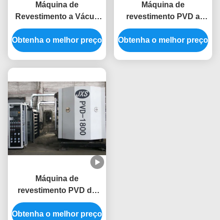
Máquina de
Máquina de
Revestimento a Vácuo
revestimento PVD a
PVD para Ferramentas
baixa temperatura com
Obtenha o melhor preço
de Corte de Metal
Obtenha o melhor preço
múltiplas cores
Inoxidáveis
decorativas e fonte de
Antiferrugem de Grau
íons uniforme para
Alimentício
canecas cerâmicas
Máquina de
revestimento PVD de
tamanho médio para
Obtenha o melhor preço
produção em massa