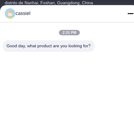
distrito de Nanhai, Foshan, Guangdong, China
cassiel
Telefone
86-139-2915-0962
2:31 PM
Good day, what product are you looking for?
política de Privacidade
|
Mapa do Site
China Boa Qualidade Máquina de revestimento do vácuo de PVD
Fornecedor. Direitos autorais © -2026 Foshan Jinxinsheng
Vacuum Equipment Co., Ltd. Todos os direitos. Reservado.