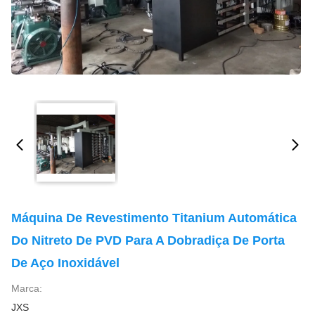
Máquina De Revestimento Titanium Automática
Do Nitreto De PVD Para A Dobradiça De Porta
De Aço Inoxidável
Marca:
JXS