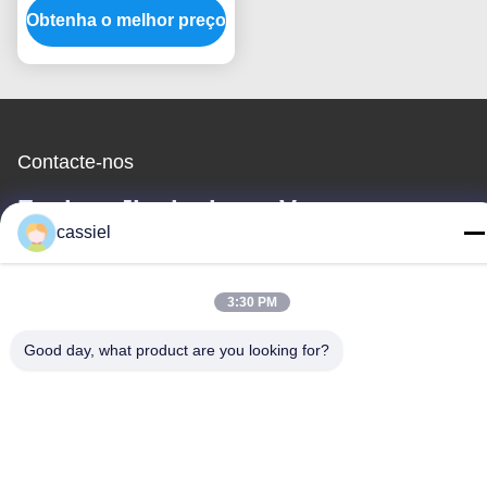
Obtenha o melhor preço
do tamanho máquina
física personalizada do
depósito de vapor
Contacte-nos
Foshan Jinxinsheng Vacuum
cassiel
Equipment Co., Ltd.
3:30 PM
E-mail
Good day, what product are you looking for?
cassiel@vacuum-coatingmachine.com
O nosso endereço
Endereço