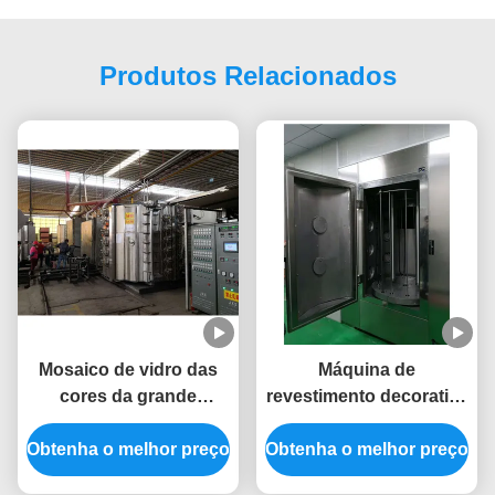
Produtos Relacionados
Mosaico de vidro das
Máquina de
cores da grande
revestimento decorativa
capacidade
de vidro do vácuo do
Obtenha o melhor preço
equipamento do
Obtenha o melhor preço
encaixe PVD dos
revestimento de vácuo
produtos vidreiros a