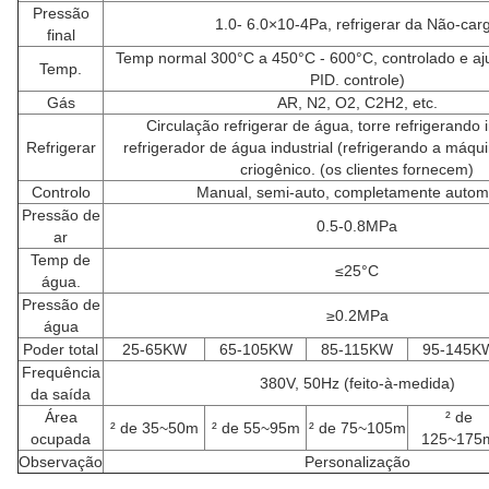
Pressão
1.0- 6.0×10-4Pa, refrigerar da Não-car
final
Temp normal 300°C a 450°C - 600°C, controlado e aj
Temp.
PID. controle)
Gás
AR, N2, O2, C2H2, etc.
Circulação refrigerar de água, torre refrigerando i
Refrigerar
refrigerador de água industrial (refrigerando a máqu
criogênico. (os clientes fornecem)
Controlo
Manual, semi-auto, completamente autom
Pressão de
0.5-0.8MPa
ar
Temp de
≤25°C
água.
Pressão de
≥0.2MPa
água
Poder total
25-65KW
65-105KW
85-115KW
95-145K
Frequência
380V, 50Hz (feito-à-medida)
da saída
Área
² de
² de 35~50m
² de 55~95m
² de 75~105m
ocupada
125~175
Observação
Personalização