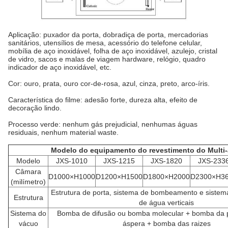
Aplicação: puxador da porta, dobradiça de porta, mercadorias
sanitários, utensílios de mesa, acessório do telefone celular,
mobília de aço inoxidável, folha de aço inoxidável, azulejo, cristal
de vidro, sacos e malas de viagem hardware, relógio, quadro
indicador de aço inoxidável, etc.
Cor: ouro, prata, ouro cor-de-rosa, azul, cinza, preto, arco-íris.
Característica do filme: adesão forte, dureza alta, efeito de
decoração lindo.
Processo verde: nenhum gás prejudicial, nenhumas águas
residuais, nenhum material waste.
Modelo do equipamento do revestimento do Multi-
Modelo
JXS-1010
JXS-1215
JXS-1820
JXS-233
Câmara
D1000×H1000
D1200×H1500
D1800×H2000
D2300×H3
(milímetro)
Estrutura de porta, sistema de bombeamento e sistema
Estrutura
de água verticais
Sistema do
Bomba de difusão ou bomba molecular + bomba da
vácuo
áspera + bomba das raizes