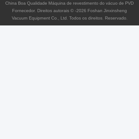
China Boa Qualidade Máquina de revestimento do vácuo de PVD
Fornecedor. Direitos autorais © -2026 Foshan Jinxinsheng
Vacuum Equipment Co., Ltd. Todos os direitos. Reservado.