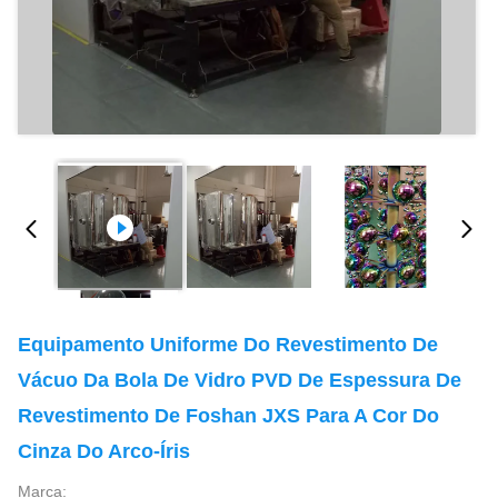
Equipamento Uniforme Do Revestimento De
Vácuo Da Bola De Vidro PVD De Espessura De
Revestimento De Foshan JXS Para A Cor Do
Cinza Do Arco-Íris
Marca: