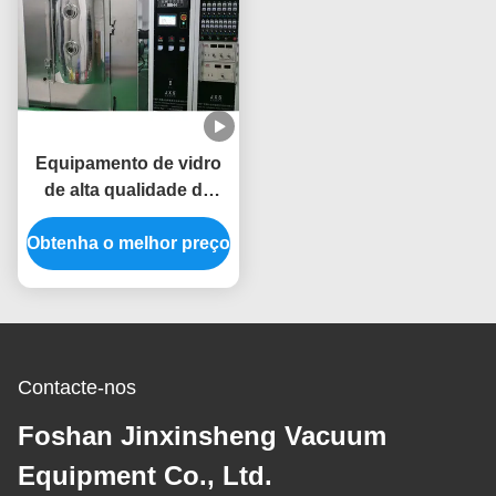
Equipamento de vidro
de alta qualidade do
revestimento de vácuo
Obtenha o melhor preço
dos produtos vidreiros
PVD da eficiência
elevada em Foshan
Contacte-nos
Foshan Jinxinsheng Vacuum
Equipment Co., Ltd.