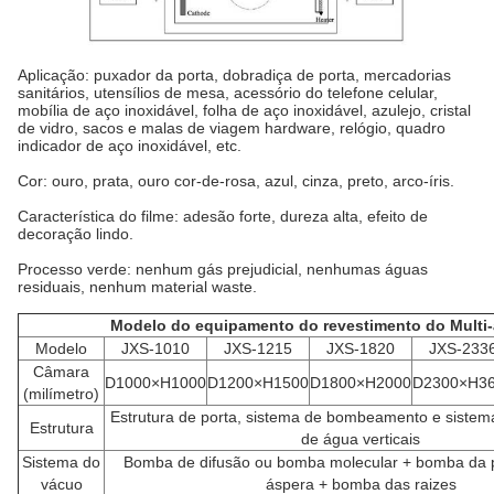
Aplicação: puxador da porta, dobradiça de porta, mercadorias
sanitários, utensílios de mesa, acessório do telefone celular,
mobília de aço inoxidável, folha de aço inoxidável, azulejo, cristal
de vidro, sacos e malas de viagem hardware, relógio, quadro
indicador de aço inoxidável, etc.
Cor: ouro, prata, ouro cor-de-rosa, azul, cinza, preto, arco-íris.
Característica do filme: adesão forte, dureza alta, efeito de
decoração lindo.
Processo verde: nenhum gás prejudicial, nenhumas águas
residuais, nenhum material waste.
Modelo do equipamento do revestimento do Multi-
Modelo
JXS-1010
JXS-1215
JXS-1820
JXS-233
Câmara
D1000×H1000
D1200×H1500
D1800×H2000
D2300×H3
(milímetro)
Estrutura de porta, sistema de bombeamento e sistema
Estrutura
de água verticais
Sistema do
Bomba de difusão ou bomba molecular + bomba da
vácuo
áspera + bomba das raizes