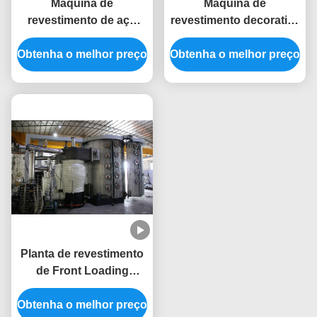
Máquina de
Máquina de
revestimento de aço
revestimento decorativa
inoxidável do puxador
colorida dos SS PVD do
Obtenha o melhor preço
da porta PVD do metal
Obtenha o melhor preço
hardware do metal
Planta de revestimento
de Front Loading
Stainless Steel
Obtenha o melhor preço
Furniture PVD