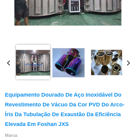
Equipamento Dourado De Aço Inoxidável Do
Revestimento De Vácuo Da Cor PVD Do Arco-
Íris Da Tubulação De Exaustão Da Eficiência
Elevada Em Foshan JXS
Marca: