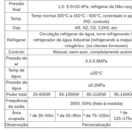
Pressão
1.0- 6.0×10-4Pa, refrigerar da Não-car
final
Temp normal 300°C a 450°C - 600°C, controlado e aj
Temp.
PID. controle)
Gás
AR, N2, O2, C2H2, etc.
Circulação refrigerar de água, torre refrigerando i
Refrigerar
refrigerador de água industrial (refrigerando a máqu
criogênico. (os clientes fornecem)
Controlo
Manual, semi-auto, completamente autom
Pressão de
0.5-0.8MPa
ar
Temp de
≤25°C
água.
Pressão de
≥0.2MPa
água
Poder total
25-65KW
65-105KW
85-115KW
95-145K
Frequência
380V, 50Hz (feito-à-medida)
da saída
Área
² de
² de 35~50m
² de 55~95m
² de 75~105m
ocupada
125~175
Observação
Personalização