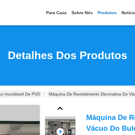
Para Casa
Sobre Nós
Produtos
Notíci
Detalhes Dos Produtos
o Inoxidável De PVD
Máquina De Revestimento Decorativa Do Vác
Máquina De R
Vácuo Do Bul