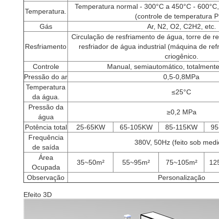
Temperatura normal - 300°C a 450°C - 600°C,
Temperatura.
(controle de temperatura P
Gás
Ar, N2, O2, C2H2, etc.
Circulação de resfriamento de água, torre de re
Resfriamento
resfriador de água industrial (máquina de ref
criogênico.
Controle
Manual, semiautomático, totalment
Pressão do ar
0,5-0,8MPa
Temperatura
≤25°C
da água.
Pressão da
≥0,2 MPa
água
Potência total
25-65KW
65-105KW
85-115KW
95
Frequência
380V, 50Hz (feito sob medi
de saída
Área
35~50m²
55~95m²
75~105m²
12
Ocupada
Observação
Personalização
Efeito 3D