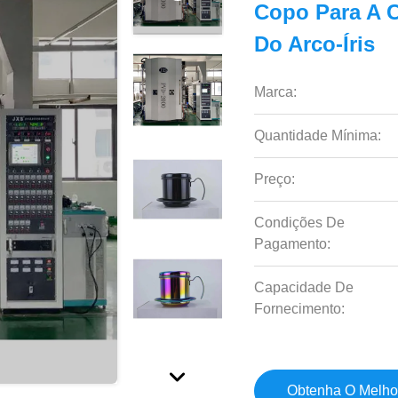
Copo Para A 
Do Arco-Íris
Marca:
Quantidade Mínima:
Preço:
Condições De
Pagamento:
Capacidade De
Fornecimento:
Obtenha O Melho