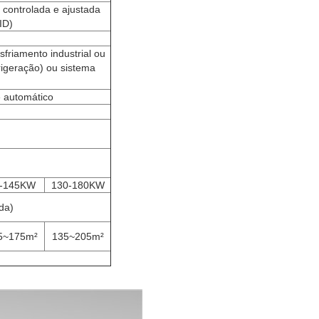
 controlada e ajustada
ID)
sfriamento industrial ou
rigeração) ou sistema
e automático
-145KW
130-180KW
da)
5~175m²
135~205m²