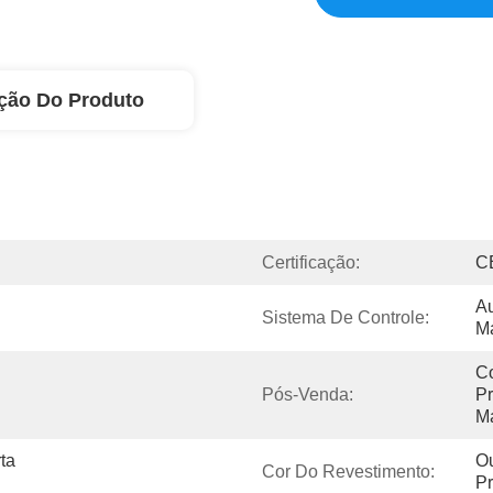
ção Do Produto
Certificação:
C
Au
Sistema De Controle:
M
Co
Pós-Venda:
Pr
M
ta 
Ou
Cor Do Revestimento:
Pr