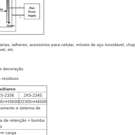
rias, talheres, acessórios para celular, móveis de aço inoxidável, chapa
el, etc.
 de decoração.
 resíduos.
ultiarco
XS-2336
JXS-2345
00×H3600
D2300×H4500
beamento e sistema de
a de retenção + bomba
s
sem carga