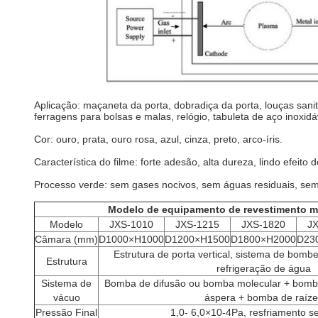
Aplicação: maçaneta da porta, dobradiça da porta, louças sanitá
ferragens para bolsas e malas, relógio, tabuleta de aço inoxidáv
Cor: ouro, prata, ouro rosa, azul, cinza, preto, arco-íris.
Característica do filme: forte adesão, alta dureza, lindo efeito
Processo verde: sem gases nocivos, sem águas residuais, sem
Modelo de equipamento de revestimento m
Modelo
JXS-1010
JXS-1215
JXS-1820
J
Câmara (mm)
D1000×H1000
D1200×H1500
D1800×H2000
D23
Estrutura de porta vertical, sistema de bom
Estrutura
refrigeração de água
Sistema de
Bomba de difusão ou bomba molecular + bomb
vácuo
áspera + bomba de raíze
Pressão Final
1,0- 6,0×10-4Pa, resfriamento 