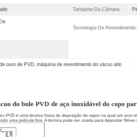
zado
Tamanho Da Câmara:
Pe
De 
Tecnologia De Revestimento:
de ouro de PVD
, 
máquina de revestimento do vácuo alto
cuo do bule PVD de aço inoxidável do copo para
Arc-PVD é uma técnica física de deposição de vapor na qual um arco el
do uma película fina. A técnica pode ser usada para depositar filmes 