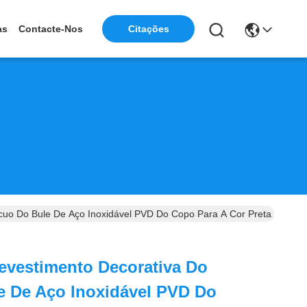
as
Contacte-Nos
Citações
uo Do Bule De Aço Inoxidável PVD Do Copo Para A Cor Preta Do Ouro
evestimento Decorativa Do
e De Aço Inoxidável PVD Do