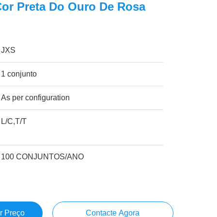
Cor Preta Do Ouro De Rosa
JXS
1 conjunto
As per configuration
L/C,T/T
100 CONJUNTOS/ANO
r Preço
Contacte Agora