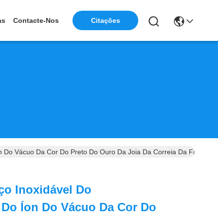
as
Contacte-Nos
Citações
Do Vácuo Da Cor Do Preto Do Ouro Da Joia Da Correia Da Faixa Da C
ço Inoxidável Do
Do Íon Do Vácuo Da Cor Do