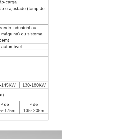
Não-carga
do e ajustado (temp do
rando industrial ou
 a máquina) ou sistema
ecem)
 automóvel
-145KW
130-180KW
a)
² de
² de
5~175m
135~205m