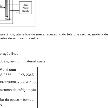
itários, utensílios de mesa, acessório do telefone celular, mobília de a
ador de aço inoxidável, etc.
coração lindo.
duais, nenhum material waste.
ulti-arco
XS-2336
JXS-2345
00×H3600
D2300×H4500
sistema de refrigeração
mba da posse + bomba
es