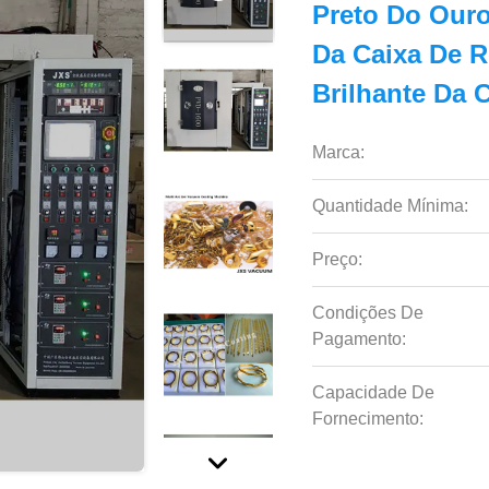
Preto Do Ouro
Da Caixa De R
Brilhante Da 
Marca:
Quantidade Mínima:
Preço:
Condições De
Pagamento:
Capacidade De
Fornecimento: