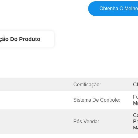
Obtenha O Melho
ção Do Produto
Certificação:
C
Fu
Sistema De Controle:
M
Co
Pós-Venda:
Pr
M