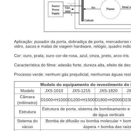
Aplicação: puxador da porta, dobradiça de porta, mercadorias san
vidro, sacos e malas de viagem hardware, relógio, quadro indic
Cor: ouro, prata, ouro cor-de-rosa, azul, cinza, preto, arco-íris.
Característica do filme: adesão forte, dureza alta, efeito de de
Processo verde: nenhum gás prejudicial, nenhumas águas resi
Modelo do equipamento do revestimento do M
Modelo
JXS-1010
JXS-1215
JXS-1820
J
Câmara
D1000×H1000
D1200×H1500
D1800×H2000
D23
(milímetro)
Estrutura de porta, sistema de bombeamento e 
Estrutura
de água verticais
Sistema do
Bomba de difusão ou bomba molecular + bo
vácuo
áspera + bomba das raiz