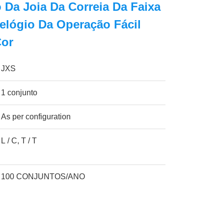
 Da Joia Da Correia Da Faixa
elógio Da Operação Fácil
Cor
JXS
1 conjunto
As per configuration
L / C, T / T
100 CONJUNTOS/ANO