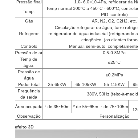
Pressão final
1.0- 6.0×10-4Pa, refrigerar da 
Temp normal 300°C a 450°C - 600°C, controla
Temp.
PID. controle)
Gás
AR, N2, O2, C2H2, etc.
Circulação refrigerar de água, torre refrige
Refrigerar
refrigerador de água industrial (refrigerando
criogênico. (os clientes forn
Controlo
Manual, semi-auto, completamente
Pressão de ar
0.5-0.8MPa
Temp de
≤25°C
água.
Pressão de
≥0.2MPa
água
Poder total
25-65KW
65-105KW
85-115KW
95
Frequência
380V, 50Hz (feito-à-medid
da saída
Área ocupada
² de 35~50m
² de 55~95m
² de 75~105m
12
Observação
Personalização
efeito 3D