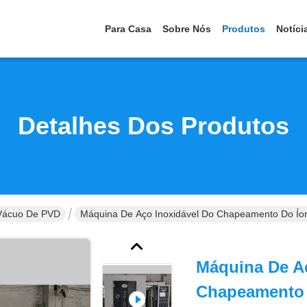
Para Casa
Sobre Nós
Produtos
Notíci
Detalhes Dos Produtos
Vácuo De PVD
Máquina De Aço Inoxidável Do Chapeamento Do Íon 
Máquina De A
Chapeamento 